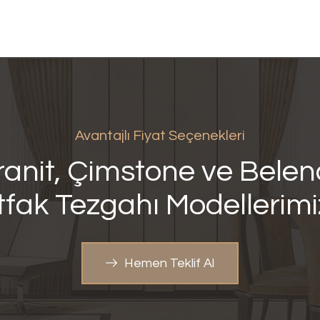
Avantajlı Fiyat Seçenekleri
anit, Çimstone ve Bele
fak Tezgahı
Modellerim
Hemen Teklif Al