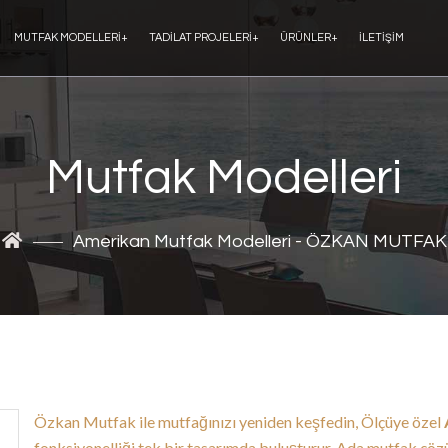
MUTFAK MODELLERI
+
TADILAT PROJELERI
+
ÜRÜNLER
+
İLETIŞIM
Mutfak Modelleri
Amerikan Mutfak Modelleri - ÖZKAN MUTFAK
Özkan Mutfak ile mutfağınızı yeniden keşfedin, Ölçüye özel
fonksiyonelliği tek bir tasarımda buluşturur. Ada mutfak çö