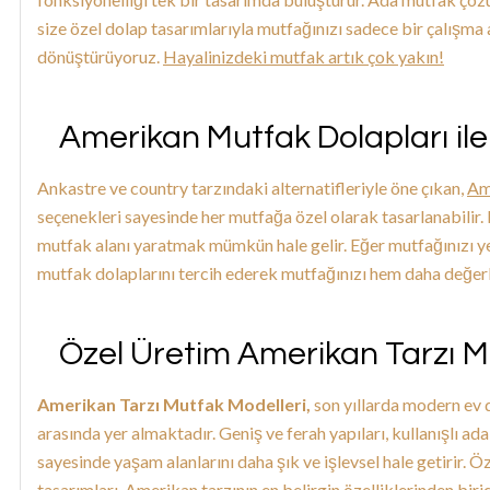
size özel dolap tasarımlarıyla mutfağınızı sadece bir çalışma 
dönüştürüyoruz.
Hayalinizdeki mutfak artık çok yakın!
Amerikan Mutfak Dolapları ile 
Ankastre ve country tarzındaki alternatifleriyle öne çıkan,
Am
seçenekleri sayesinde her mutfağa özel olarak tasarlanabilir
mutfak alanı yaratmak mümkün hale gelir. Eğer mutfağınızı 
mutfak dolaplarını tercih ederek mutfağınızı hem daha değerli 
Özel Üretim Amerikan Tarzı M
Amerikan Tarzı Mutfak Modelleri,
son yıllarda modern ev 
arasında yer almaktadır. Geniş ve ferah yapıları, kullanışlı a
sayesinde yaşam alanlarını daha şık ve işlevsel hale getirir. Ö
tasarımları, Amerikan tarzının en belirgin özelliklerinden biri