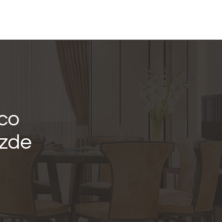
nco
izde