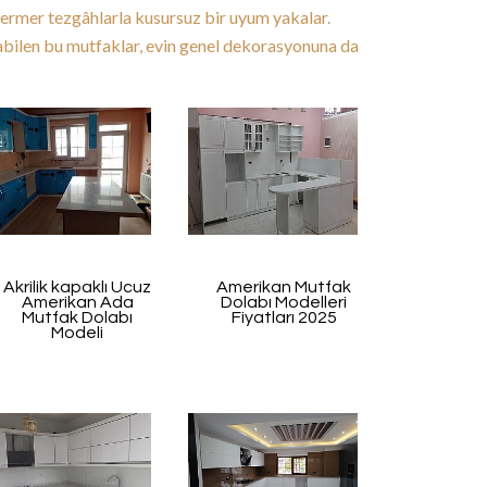
mermer tezgâhlarla kusursuz bir uyum yakalar.
abilen bu mutfaklar, evin genel dekorasyonuna da
Akrilik kapaklı Ucuz
Amerikan Mutfak
Amerikan Ada
Dolabı Modelleri
Mutfak Dolabı
Fiyatları 2025
Modeli