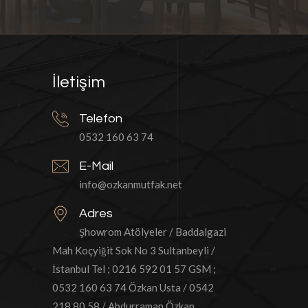
İletişim
Telefon
0532 160 63 74
E-Mail
info@ozkanmutfak.net
Adres
Şhowrom Atölyeler / Baddalgazi
Mah Koçyiğit Sok No 3 Sultanbeyli /
İstanbul Tel ; 0216 592 01 57 GSM ;
0532 160 63 74 Özkan Usta / 0542
218 80 58 / Abdurraman Özkan