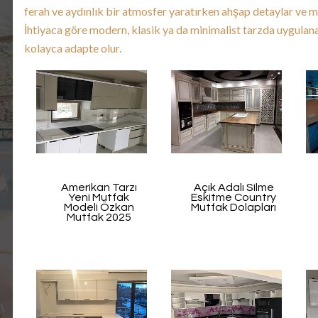
ferah ve aydınlık bir atmosfer yaratırken ahşap detaylar ve 
İhtiyaca göre modern, klasik ya da minimalist tarzda uygulan
kolayca adapte olur.
Amerikan Tarzı
Açık Adalı Silme
Yeni Mutfak
Eskitme Country
Modeli Özkan
Mutfak Dolapları
Mutfak 2025