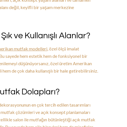
alanı değil, keyifli bir yaşam merkezine
Şık ve Kullanışlı Alanlar?
erikan mutfak modelleri
, özel ölçü imalat
. Bu sayede hem estetik hem de fonksiyonel bir
yenilemeyi düşünüyorsanız, özel üretim Amerikan
hem de çok daha kullanışlı bir hale getirebilirsiniz.
utfak Dolapları?
dekorasyonunun en çok tercih edilen tasarımları
da mutfak çözümleri ve açık konsept planlamaları
zellikle salon ile mutfağın bütünleştiği açık mutfak
dir. Bu sayede hem aile bireyleri hem de misafirler