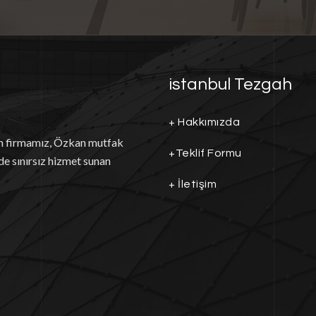
istanbul Tezgah
+
Hakkımızda
an firmamız, Özkan mutfak
+
Teklif Formu
de sınırsız hizmet sunan
+
İletişim