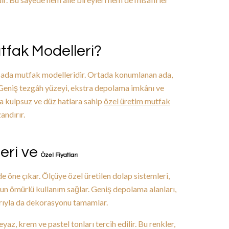
fak Modelleri?
i ada mutfak modelleridir. Ortada konumlanan ada,
. Geniş tezgâh yüzeyi, ekstra depolama imkânı ve
ca kulpsuz ve düz hatlara sahip
özel üretim mutfak
andırır.
eri ve
Özel Fiyatları
e öne çıkar. Ölçüye özel üretilen dolap sistemleri,
un ömürlü kullanım sağlar. Geniş depolama alanları,
arıyla da dekorasyonu tamamlar.
az, krem ve pastel tonları tercih edilir. Bu renkler,