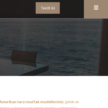
Teklif Al
Amerikan tarzı mutfak modellerimiz
, şıklık ve
zümleri, açık konsept yaşam alanları ve tamamen