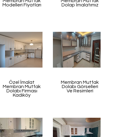
Membran Mutfak
Membran Mutfak
Modelleri Fiyatları
Dolap İmalatımız
Özel İmalat
Membran Mutfak
Membran Mutfak
Dolabı Görselleri
Dolabı Firması
Ve Resimleri
Kadıköy