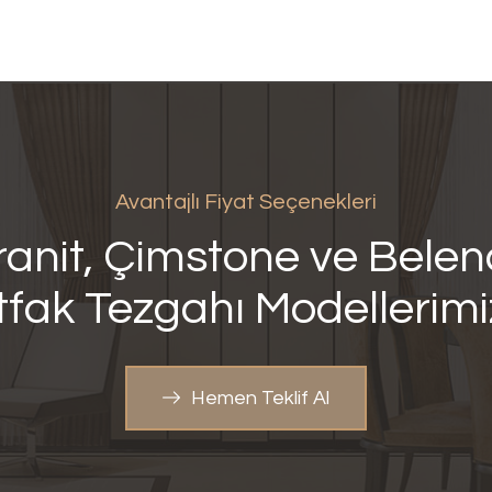
Avantajlı Fiyat Seçenekleri
anit, Çimstone ve Bele
fak Tezgahı
Modellerim
Hemen Teklif Al