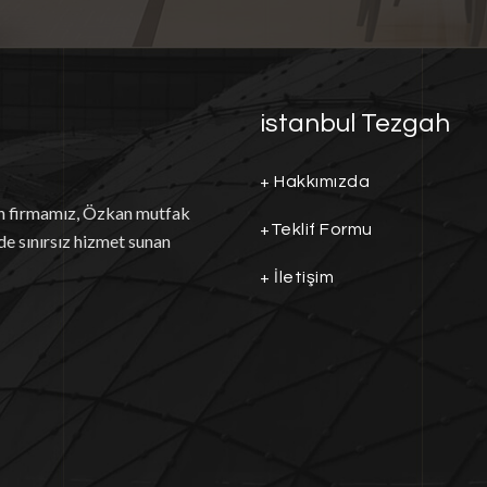
istanbul Tezgah
+
Hakkımızda
an firmamız, Özkan mutfak
+
Teklif Formu
de sınırsız hizmet sunan
+
İletişim