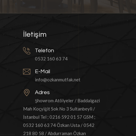
İletişim
Telefon
0532 160 63 74
E-Mail
info@ozkanmutfak.net
Adres
Şhowrom Atölyeler / Baddalgazi
Mah Koçyiğit Sok No 3 Sultanbeyli /
İstanbul Tel ; 0216 592 01 57 GSM ;
0532 160 63 74 Özkan Usta / 0542
218 80 58 / Abdurraman Özkan