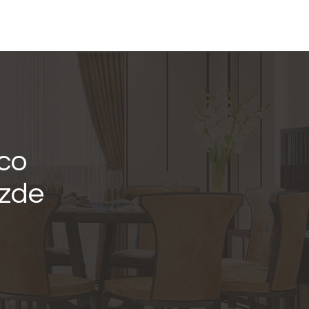
nco
izde