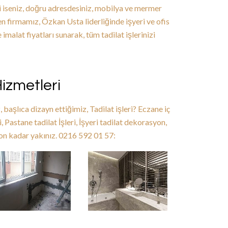
di iseniz, doğru adresdesiniz, mobilya ve mermer
en firmamız, Özkan Usta liderliğinde işyeri ve ofis
imalat fiyatları sunarak, tüm tadilat işlerinizi
Hizmetleri
, başlıca dizayn ettiğimiz, Tadilat işleri? Eczane iç
ri, Pastane tadilat İşleri, İşyeri tadilat dekorasyon,
fon kadar yakınız. 0216 592 01 57: