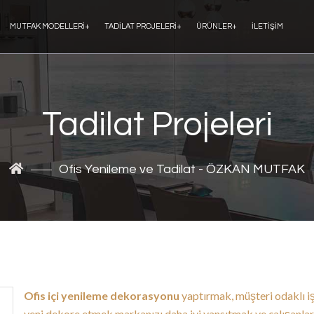
MUTFAK MODELLERI
+
TADILAT PROJELERI
+
ÜRÜNLER
+
İLETIŞIM
Tadilat Projeleri
Ofis Yenileme ve Tadilat - ÖZKAN MUTFAK
Ofis içi yenileme dekorasyonu
yaptırmak, müşteri odaklı iş 
yeni dekore etmek markanızı daha iyi yansıtmak ve çalışanlar