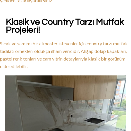
yeniden tasarlayabilirsiniz.
Klasik ve Country Tarzı Mutfak
Projeleri!
Sıcak ve samimi bir atmosfer isteyenler için country tarzı mutfak
tadilatı örnekleri oldukça ilham vericidir. Ahşap dolap kapakları,
pastel renk tonları ve cam vitrin detaylarıyla klasik bir görünüm
elde edilebilir.