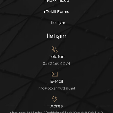
+
Hakkımızda
+
Teklif Formu
+
İletişim
İletişim
Telefon
0532 160 63 74
E-Mail
info@ozkanmutfak.net
Adres
Şhowrom Atölyeler / Baddalgazi Mah Koçyiğit Sok No 3