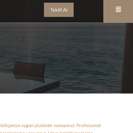
Teklif Al
bütçenize uygun çözümler sunuyoruz. Profesyonel
za özel planlama yapıyoruz. Uzun ömürlü malzeme