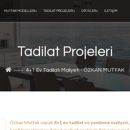
MUTFAK MODELLERI
+
TADILAT PROJELERI
+
ÜRÜNLER
+
İLETIŞIM
Tadilat Projeleri
4+1 Ev Tadilatı Maliyeti - ÖZKAN MUTFAK
Özkan Mutfak olarak
4+1 ev tadilat ve yenileme maliyeti,
keşif hizmetimiz ve detaylı maliyet analizi ile ihtiyaçlarını