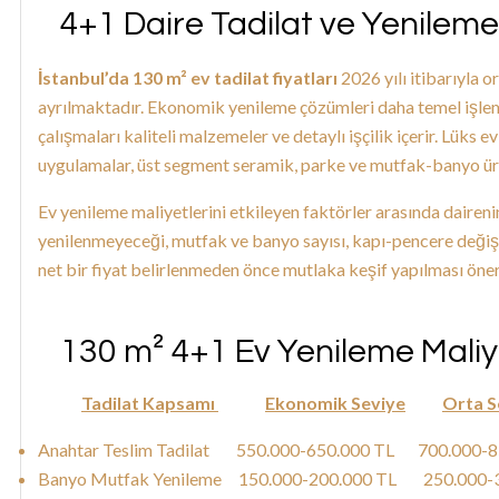
4+1 Daire Tadilat ve Yenileme
İstanbul’da 130 m² ev tadilat fiyatları
2026 yılı itibarıyla 
ayrılmaktadır. Ekonomik yenileme çözümleri daha temel işle
çalışmaları kaliteli malzemeler ve detaylı işçilik içerir. Lüks e
uygulamalar, üst segment seramik, parke ve mutfak-banyo ürü
Ev yenileme maliyetlerini etkileyen faktörler arasında daireni
yenilenmeyeceği, mutfak ve banyo sayısı, kapı-pencere değişi
net bir fiyat belirlenmeden önce mutlaka keşif yapılması öneri
130 m² 4+1 Ev Yenileme Maliye
Tadilat Kapsamı
Ekonomik Seviye
Orta S
Anahtar Teslim Tadilat 550.000-650.000 TL 700.000
Banyo Mutfak Yenileme 150.000-200.000 TL 250.00