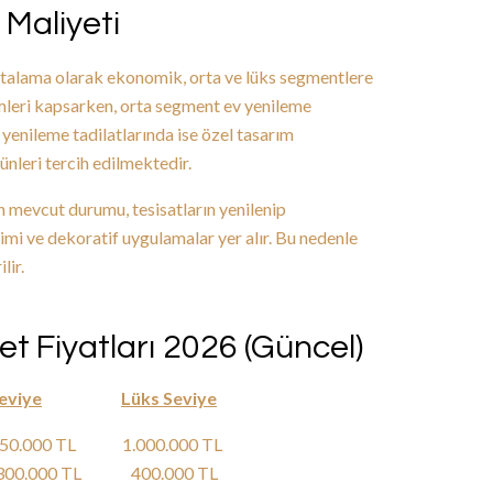
 Maliyeti
ortalama olarak ekonomik, orta ve lüks segmentlere
mleri kapsarken, orta segment ev yenileme
v yenileme tadilatlarında ise özel tasarım
nleri tercih edilmektedir.
n mevcut durumu, tesisatların yenilenip
mi ve dekoratif uygulamalar yer alır. Bu nedenle
lir.
t Fiyatları 2026 (Güncel)
eviye
Lüks Seviye
-850.000 TL 1.000.000 TL
0-300.000 TL 400.000 TL