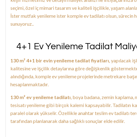
seçimi, özel iç mimari tasarım ve kaliteli işçilikle, yaşam alan
İster mutfak yenileme ister komple ev tadilatı olsun, sürecin 
sunuyoruz..
4+1 Ev Yenileme Tadilat Maliy
130 m² 4+1 bir evin yenileme tadilat fiyatları,
yapılacak iş
kalitesine ve işçilik detaylarına göre değişkenlik göstermektedi
alındığında, komple ev yenileme projelerinde metrekare başına
hesaplanmaktadır.
130 m² ev yenileme tadilatı
, boya badana, zemin kaplama, mu
tesisatı yenileme gibi birçok kalemi kapsayabilir. Tadilatın k
paralel olarak yükselir. Özellikle anahtar teslim ev tadilatı t
tarafından planlanarak daha sağlıklı sonuçlar elde edilir.