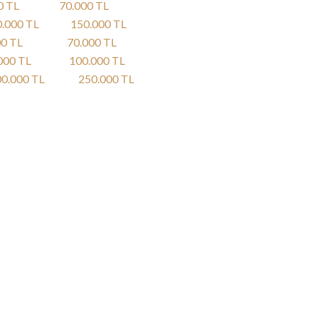
00 TL 70.000 TL
130.000 TL 150.000 TL
0.000 TL 70.000 TL
0-80.000 TL 100.000 TL
200.000 TL 250.000 TL