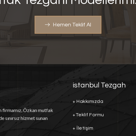
fak Tezgahı
Modellerim
Hemen Teklif Al
istanbul Tezgah
+
Hakkımızda
an firmamız, Özkan mutfak
+
Teklif Formu
de sınırsız hizmet sunan
+
İletişim