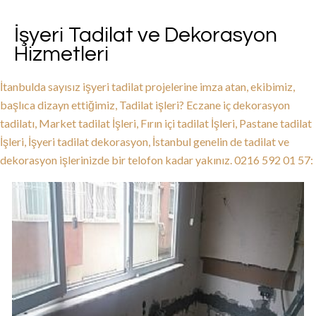
İşyeri Tadilat ve Dekorasyon
Hizmetleri
İtanbulda sayısız işyeri tadilat projelerine imza atan, ekibimiz,
başlıca dizayn ettiğimiz, Tadilat işleri? Eczane iç dekorasyon
tadilatı, Market tadilat İşleri, Fırın içi tadilat İşleri, Pastane tadilat
İşleri, İşyeri tadilat dekorasyon, İstanbul genelin de tadilat ve
dekorasyon işlerinizde bir telofon kadar yakınız. 0216 592 01 57: