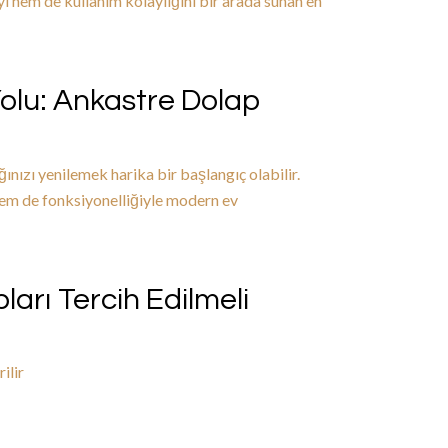
i hem de kullanım kolaylığını bir arada sunan en
Yolu: Ankastre Dolap
nızı yenilemek harika bir başlangıç olabilir.
m de fonksiyonelliğiyle modern ev
arı Tercih Edilmeli
ilir