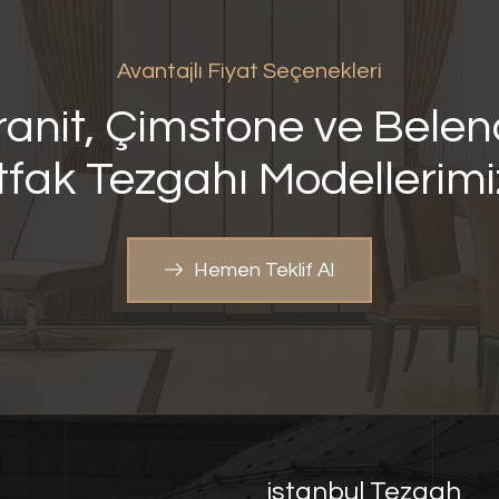
Avantajlı Fiyat Seçenekleri
anit, Çimstone ve Bele
fak Tezgahı
Modellerim
Hemen Teklif Al
istanbul Tezgah