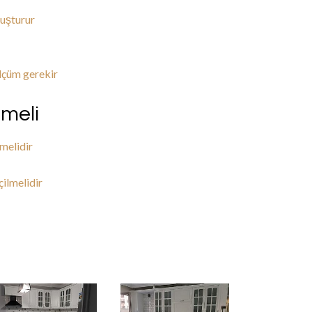
luşturur
ölçüm gerekir
lmeli
melidir
çilmelidir