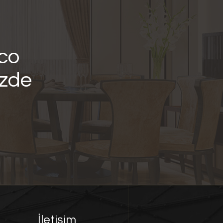
nco
izde
İletişim