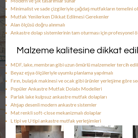
Modern ve şık tasarımlar sunar
Minimalist ve sade çizgileriyle çağdaş mutfakların temelini o
Mutfak Yenilerken Dikkat Edilmesi Gerekenler
Alan ölçüsü doğru alınmalı
Ankastre dolap sistemlerinin tam oturması için profesyonel 
Malzeme kalitesine dikkat edi
MDF, lake, membran gibi uzun ömürlü malzemeler tercih edil
Beyaz eşya ölçüleriyle uyumlu planlama yapılmalı
Fırın, bulaşık makinesi ve ocak gibi ürünler yerleşime göre se
Popüler Ankastre Mutfak Dolabı Modelleri
Parlak lake kulpsuz ankastre mutfak dolapları
Ahşap desenli modern ankastre sistemler
Mat renkli soft-close mekanizmalı dolaplar
L tipi ve U tipi ankastre mutfak yerleşimleri