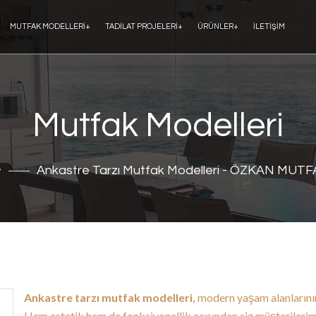
MUTFAK MODELLERI
+
TADILAT PROJELERI
+
ÜRÜNLER
+
İLETIŞIM
Mutfak Modelleri
Ankastre Tarzı Mutfak Modelleri - ÖZKAN MUT
Ankastre tarzı mutfak modelleri,
modern yaşam alanlarının
Hem estetik hem de fonksiyonellik açısından siz müşterilerim