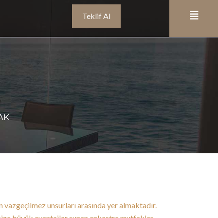
Teklif Al
FAK
 vazgeçilmez unsurları arasında yer almaktadır.
ize büyük avantajlar sunan ankastre mutfaklar,